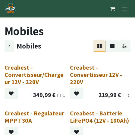
Se rendre au contenu
Mobiles
Mobiles
Creabest -
Creabest -
Convertisseur/Charge
Convertisseur 12V -
ur 12V - 220V
220V
349,99
€
219,99
€
TTC
TTC
Creabest - Regulateur
Creabest - Batterie
MPPT 30A
LiFePO4 (12V - 100Ah)