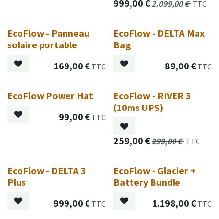
999,00
€
2.099,00
€
TTC
EcoFlow - Panneau
EcoFlow - DELTA Max
solaire portable
Bag
169,00
€
89,00
€
TTC
TTC
EcoFlow Power Hat
EcoFlow - RIVER 3
Nouveau !
(10ms UPS)
99,00
€
TTC
259,00
€
299,00
€
TTC
EcoFlow - DELTA 3
EcoFlow - Glacier +
Plus
Battery Bundle
999,00
€
1.198,00
€
TTC
TTC