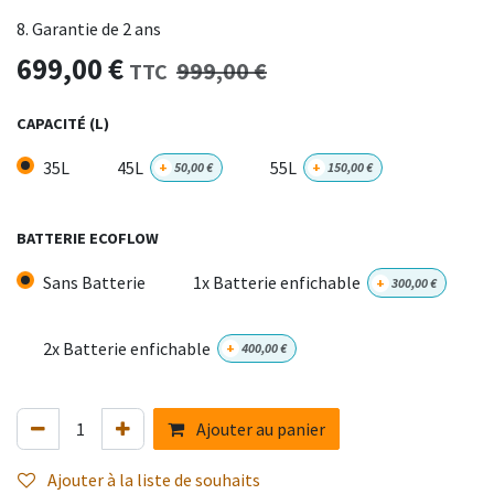
8. Garantie de 2 ans
699,00
€
999,00
€
TTC
CAPACITÉ (L)
35L
45L
55L
+
50,00
€
+
150,00
€
BATTERIE ECOFLOW
Sans Batterie
1x Batterie enfichable
+
300,00
€
2x Batterie enfichable
+
400,00
€
Ajouter au panier
Ajouter à la liste de souhaits