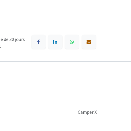
é de 30 jours
s
Camper X