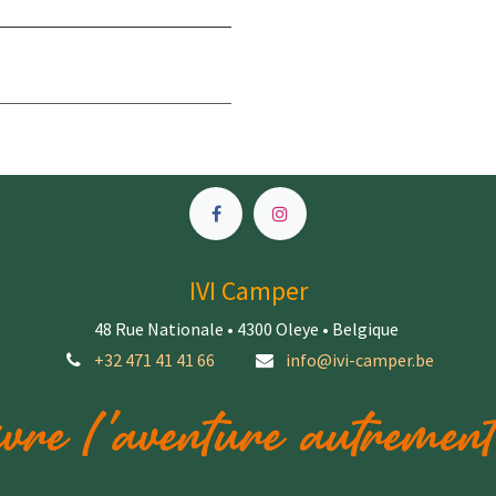
IVI Camper
48 Rue Nationale • 4300 Oleye • Belgique
+32 471 41 41 66
info@ivi-camper.be