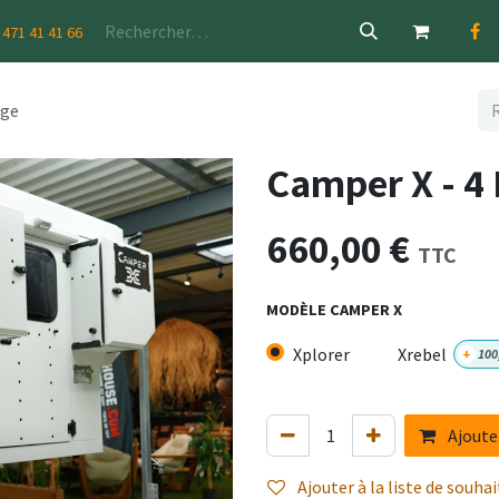
ostes
 471 41 41 66
age
Camper X - 4
660,00
€
TTC
MODÈLE CAMPER X
Xplorer
Xrebel
+
100
Ajoute
Ajouter à la liste de souhai